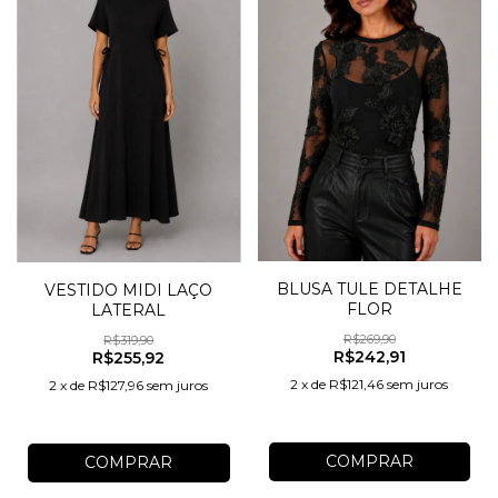
BLUSA TULE DETALHE
VESTIDO MIDI LAÇO
FLOR
LATERAL
R$269,90
R$319,90
R$242,91
R$255,92
2
x
de
R$121,46
sem juros
2
x
de
R$127,96
sem juros
COMPRAR
COMPRAR