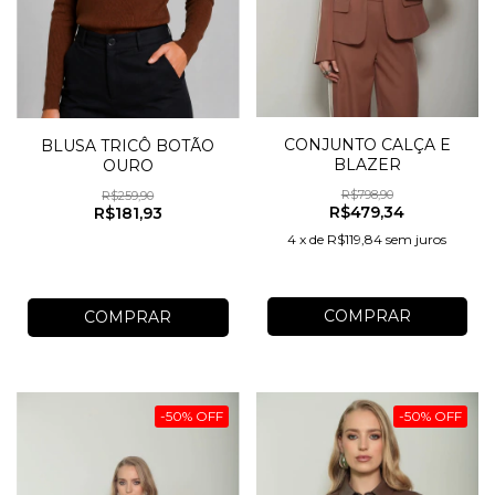
CONJUNTO CALÇA E
BLUSA TRICÔ BOTÃO
BLAZER
OURO
R$798,90
R$259,90
R$479,34
R$181,93
4
x
de
R$119,84
sem juros
COMPRAR
COMPRAR
-
50
%
OFF
-
50
%
OFF