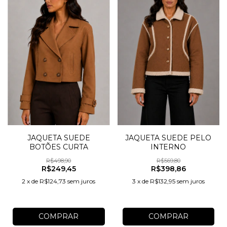
JAQUETA SUEDE
JAQUETA SUEDE PELO
BOTÕES CURTA
INTERNO
R$498,90
R$569,80
R$249,45
R$398,86
2
x
de
R$124,73
sem juros
3
x
de
R$132,95
sem juros
COMPRAR
COMPRAR