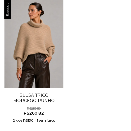
Esgotado
BLUSA TRICÔ
MORCEGO PUNHO
MARCADO
R$289,80
R$260,82
2
x
de
R$130,41
sem juros