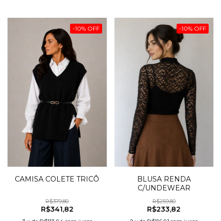
-
10
%
OFF
-
10
%
OFF
BLUSA RENDA
CAMISA COLETE TRICÔ
C/UNDEWEAR
R$259,80
R$379,80
R$233,82
R$341,82