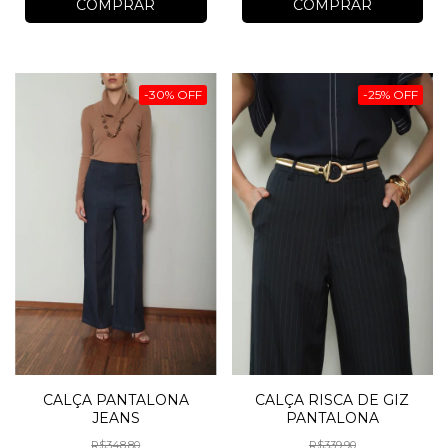
COMPRAR
COMPRAR
-
30
%
OFF
-
25
%
OFF
CALÇA PANTALONA
CALÇA RISCA DE GIZ
JEANS
PANTALONA
R$348,80
R$339,90