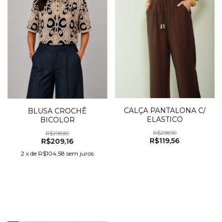
CALÇA PANTALONA C/
BLUSA CROCHÊ
ELASTICO
BICOLOR
R$298,90
R$298,80
R$119,56
R$209,16
2
x
de
R$104,58
sem juros