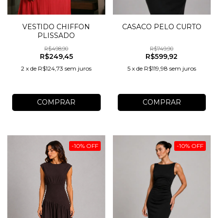
VESTIDO CHIFFON
CASACO PELO CURTO
PLISSADO
R$498,90
R$749,90
R$249,45
R$599,92
2
x
de
R$124,73
sem juros
5
x
de
R$119,98
sem juros
COMPRAR
COMPRAR
-
10
%
OFF
-
10
%
OFF