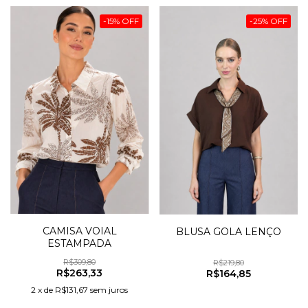
-
15
%
OFF
-
25
%
OFF
CAMISA VOIAL
BLUSA GOLA LENÇO
ESTAMPADA
R$309,80
R$219,80
R$263,33
R$164,85
2
x
de
R$131,67
sem juros