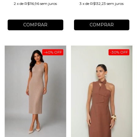
3
x
de
R$132,23
sem juros
2
x
de
R$116,96
sem juros
COMPRAR
COMPRAR
-
40
%
OFF
-
30
%
OFF