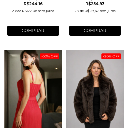
R$244,16
R$254,93
2
x
de
R$122,08
sem juros
2
x
de
R$127,47
sem juros
COMPRAR
COMPRAR
-
50
%
OFF
-
20
%
OFF