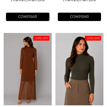
2
x
de
R$116,91
sem juros
3
x
de
R$113,94
sem juros
COMPRAR
COMPRAR
-
20
%
OFF
-
20
%
OFF