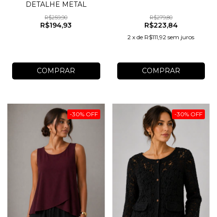
DETALHE METAL
R$259,90
R$279,80
R$194,93
R$223,84
2
x
de
R$111,92
sem juros
COMPRAR
COMPRAR
-
30
%
OFF
-
30
%
OFF