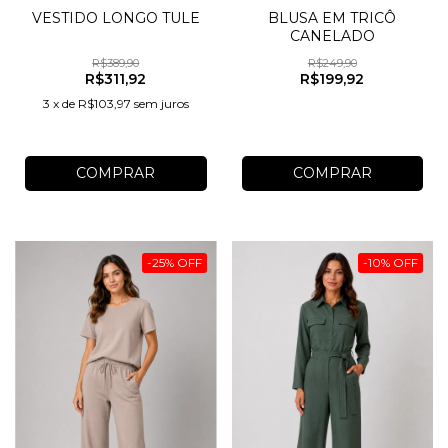
VESTIDO LONGO TULE
BLUSA EM TRICÔ
CANELADO
R$389,90
R$249,90
R$311,92
R$199,92
3
x
de
R$103,97
sem juros
COMPRAR
COMPRAR
-
25
%
OFF
-
10
%
OFF