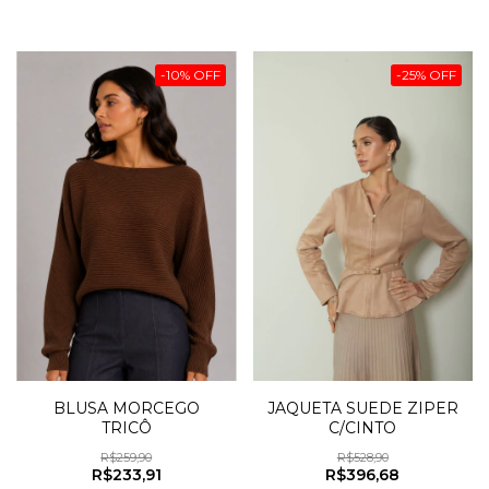
-
10
%
OFF
-
25
%
OFF
JAQUETA SUEDE ZIPER
BLUSA MORCEGO
C/CINTO
TRICÔ
R$528,90
R$259,90
R$396,68
R$233,91