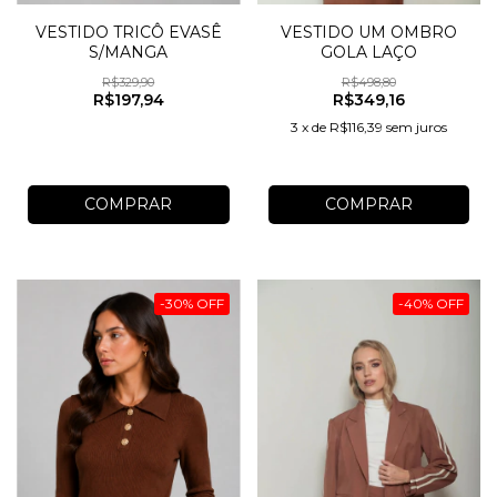
VESTIDO UM OMBRO
VESTIDO TRICÔ EVASÊ
GOLA LAÇO
S/MANGA
R$498,80
R$329,90
R$349,16
R$197,94
3
x
de
R$116,39
sem juros
COMPRAR
COMPRAR
-
30
%
OFF
-
40
%
OFF