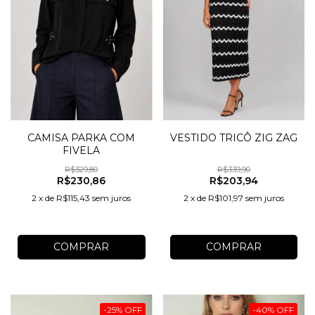
CAMISA PARKA COM
VESTIDO TRICÔ ZIG ZAG
FIVELA
R$329,80
R$339,90
R$230,86
R$203,94
2
x
de
R$115,43
sem juros
2
x
de
R$101,97
sem juros
COMPRAR
COMPRAR
-
25
%
OFF
-
40
%
OFF