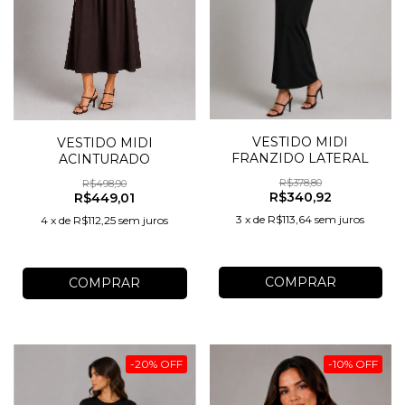
VESTIDO MIDI
VESTIDO MIDI
FRANZIDO LATERAL
ACINTURADO
R$378,80
R$498,90
R$340,92
R$449,01
3
x
de
R$113,64
sem juros
4
x
de
R$112,25
sem juros
COMPRAR
COMPRAR
-
20
%
OFF
-
10
%
OFF