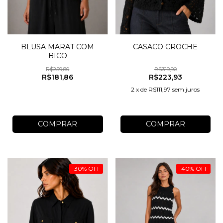
BLUSA MARAT COM
CASACO CROCHE
BICO
R$259,80
R$319,90
R$181,86
R$223,93
2
x
de
R$111,97
sem juros
COMPRAR
COMPRAR
-
30
%
OFF
-
40
%
OFF