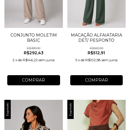
CONJUNTO MOLETIM
MACAÇÃO ALFAIATARIA
BASIC
DET/ PESPONTO
R$389,90
R$569,90
R$292,43
R$512,91
2
x
de
R$146,22
sem juros
5
x
de
R$102,58
sem juros
COMPRAR
COMPRAR
Esgotado
Esgotado