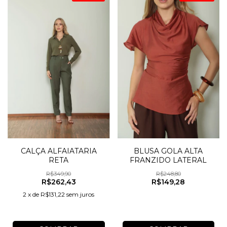
CALÇA ALFAIATARIA
BLUSA GOLA ALTA
RETA
FRANZIDO LATERAL
R$349,90
R$248,80
R$262,43
R$149,28
2
x
de
R$131,22
sem juros