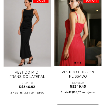
-
10
%
OFF
-
50
%
OFF
VESTIDO CHIFFON
VESTIDO MIDI
PLISSADO
FRANZIDO LATERAL
R$498,90
R$378,80
R$249,45
R$340,92
2
x
de
R$124,73
sem juros
3
x
de
R$113,64
sem juros