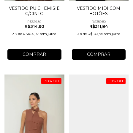
VESTIDO PU CHEMISIE
VESTIDO MIDI COM
C/CINTO
BOTÕES
R$629,80
R$389,80
R$314,90
R$311,84
3
x
de
R$104,97
sem juros
3
x
de
R$103,95
sem juros
COMPRAR
COMPRAR
-
30
%
OFF
-
10
%
OFF