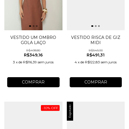
VESTIDO UM OMBRO
VESTIDO RISCA DE GIZ
GOLA LAÇO
MIDI
R$498,80
R$545,90
R$349,16
R$491,31
3
x
de
R$116,39
sem juros
4
x
de
R$122,83
sem juros
COMPRAR
COMPRAR
Esgotado
-
10
%
OFF