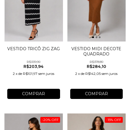
VESTIDO TRICÔ ZIG ZAG
VESTIDO MIDI DECOTE
QUADRADO
R$339,90
R$378,80
R$203,94
R$284,10
2
x
de
R$101,97
sem juros
2
x
de
R$142,05
sem juros
COMPRAR
COMPRAR
-
20
%
OFF
-
15
%
OFF