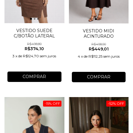
VESTIDO SUEDE
VESTIDO MIDI
C/BOTÃO LATERAL
ACINTURADO
R$498,80
R$498,90
R$374,10
R$449,01
3
x
de
R$124,70
sem juros
4
x
de
R$112,25
sem juros
COMPRAR
COMPRAR
-
15
%
OFF
-
52
%
OFF