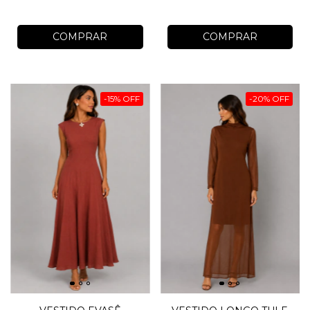
COMPRAR
COMPRAR
-
15
%
OFF
-
20
%
OFF