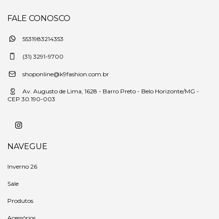
FALE CONOSCO
5531983214353
(31) 3291-9700
shoponline@k9fashion.com.br
Av. Augusto de Lima, 1628 - Barro Preto - Belo Horizonte/MG -
CEP 30.190-003
NAVEGUE
Inverno 26
Sale
Produtos
Acessórios