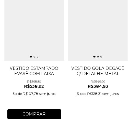
VESTIDO ESTAMPADO
VESTIDO GOLA DEGAGÊ
EVASÊ COM FAIXA
C/ DETALHE METAL
R$598,80
R$549,90
R$538,92
R$384,93
5
x
de
R$107,78
sem juros
3
x
de
R$128,31
sem juros
COMPRAR