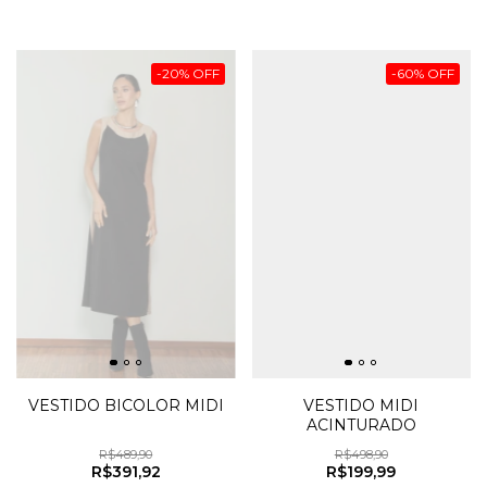
-
20
%
OFF
-
60
%
OFF
VESTIDO BICOLOR MIDI
VESTIDO MIDI
ACINTURADO
R$489,90
R$498,90
R$391,92
R$199,99