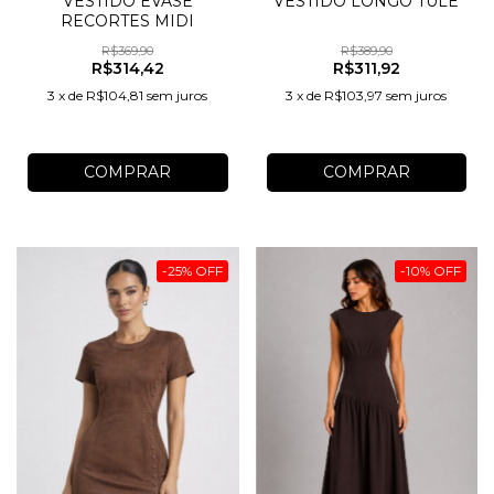
VESTIDO EVASÊ
VESTIDO LONGO TULE
RECORTES MIDI
R$369,90
R$389,90
R$314,42
R$311,92
3
x
de
R$104,81
sem juros
3
x
de
R$103,97
sem juros
COMPRAR
COMPRAR
-
25
%
OFF
-
10
%
OFF