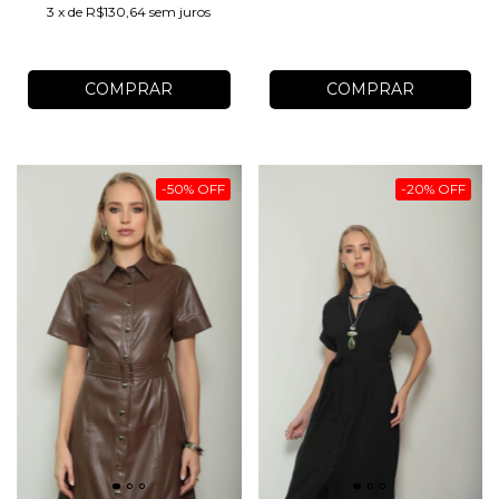
3
x
de
R$130,64
sem juros
COMPRAR
COMPRAR
-
50
%
OFF
-
20
%
OFF