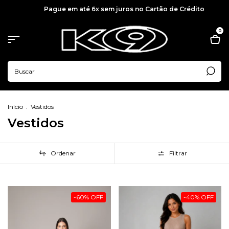
Pague em até 6x sem juros no Cartão de Crédito
0
Início
.
Vestidos
Vestidos
Ordenar
Filtrar
-
60
%
OFF
-
40
%
OFF