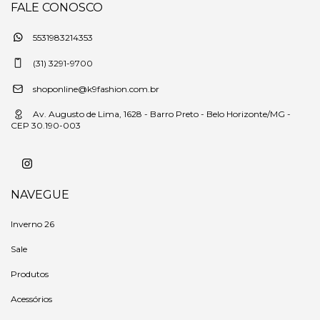
FALE CONOSCO
5531983214353
(31) 3291-9700
shoponline@k9fashion.com.br
Av. Augusto de Lima, 1628 - Barro Preto - Belo Horizonte/MG -
CEP 30.190-003
NAVEGUE
Inverno 26
Sale
Produtos
Acessórios