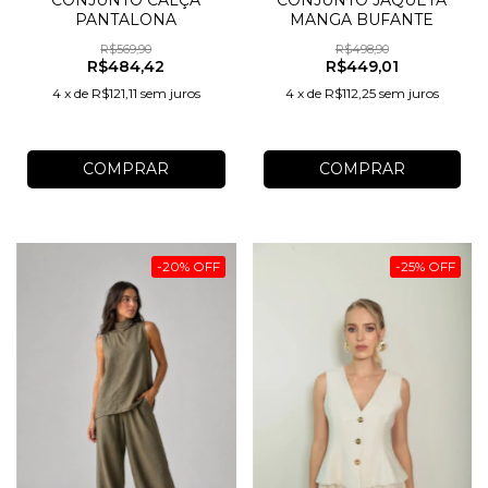
CONJUNTO CALÇA
CONJUNTO JAQUETA
PANTALONA
MANGA BUFANTE
R$569,90
R$498,90
R$484,42
R$449,01
4
x
de
R$121,11
sem juros
4
x
de
R$112,25
sem juros
COMPRAR
COMPRAR
-
20
%
OFF
-
25
%
OFF