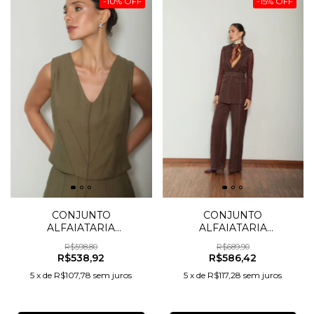
-
10
%
OFF
-
15
%
OFF
CONJUNTO
CONJUNTO
ALFAIATARIA
ALFAIATARIA
PESPONTO
PESPONTO
R$598,80
R$689,90
R$538,92
R$586,42
5
x
de
R$107,78
sem juros
5
x
de
R$117,28
sem juros