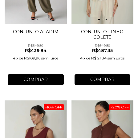
CONJUNTO LINHO
CONJUNTO ALADIM
COLETE
R$649,80
R$549,80
R$487,35
R$439,84
4
x
de
R$121,84
sem juros
4
x
de
R$109,96
sem juros
COMPRAR
COMPRAR
-
10
%
OFF
-
20
%
OFF