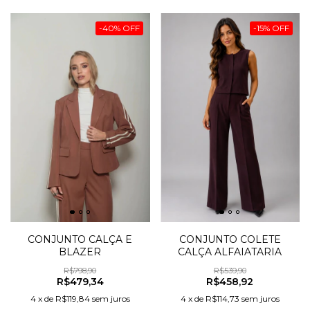
-
40
%
OFF
-
15
%
OFF
CONJUNTO CALÇA E
CONJUNTO COLETE
BLAZER
CALÇA ALFAIATARIA
R$798,90
R$539,90
R$479,34
R$458,92
4
x
de
R$119,84
sem juros
4
x
de
R$114,73
sem juros