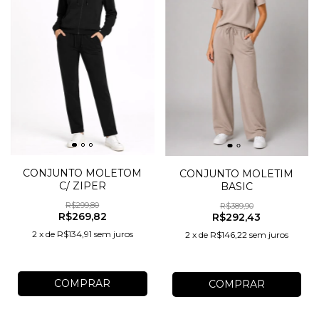
CONJUNTO MOLETOM
CONJUNTO MOLETIM
C/ ZIPER
BASIC
R$299,80
R$389,90
R$269,82
R$292,43
2
x
de
R$134,91
sem juros
2
x
de
R$146,22
sem juros
COMPRAR
COMPRAR