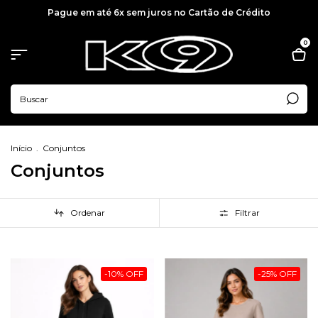
Pague em até 6x sem juros no Cartão de Crédito
0
Início
.
Conjuntos
Conjuntos
Ordenar
Filtrar
-
10
%
OFF
-
25
%
OFF