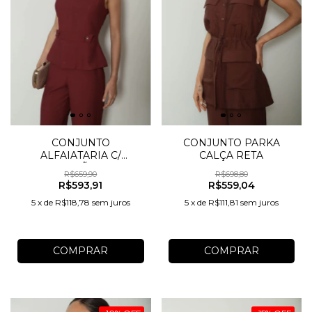
CONJUNTO
CONJUNTO PARKA
ALFAIATARIA C/
CALÇA RETA
BOTÕES
R$659,90
R$698,80
R$593,91
R$559,04
5
x
de
R$118,78
sem juros
5
x
de
R$111,81
sem juros
COMPRAR
COMPRAR