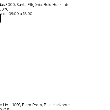
as 3000, Santa Efigênia, Belo Horizonte,
60070)
a de 09:00 a 18:00
 Lima 1056, Barro Preto, Belo Horizonte,
0003)