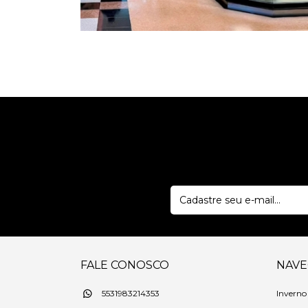
FALE CONOSCO
NAV
Inverno
5531983214353