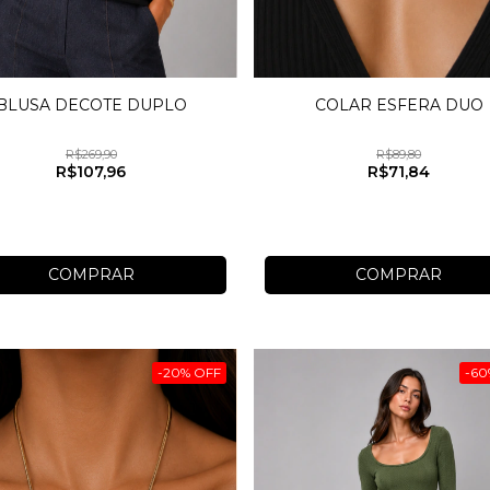
BLUSA DECOTE DUPLO
COLAR ESFERA DUO
R$269,90
R$89,80
R$107,96
R$71,84
COMPRAR
COMPRAR
-
20
%
OFF
-
60