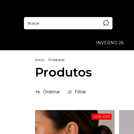
INVERNO 26
Início
.
Produtos
Produtos
Ordenar
Filtrar
-
20
%
OFF