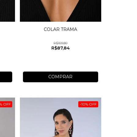
COLAR TRAMA
R$109,80
R$87,84
COMPRAR
%
OFF
-
10
%
OFF