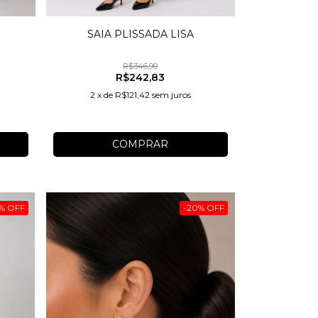
SAIA PLISSADA LISA
R$346,90
R$242,83
2
x
de
R$121,42
sem juros
COMPRAR
%
OFF
-
20
%
OFF