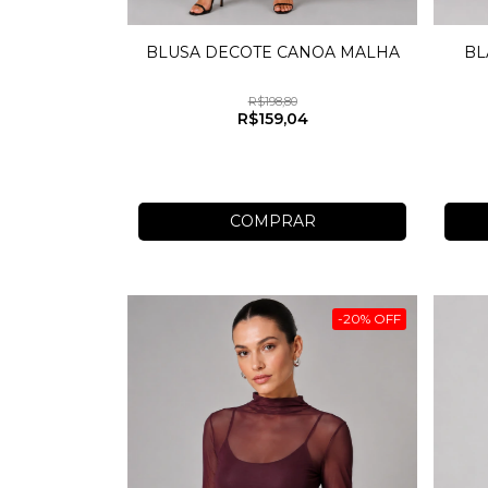
BLUSA DECOTE CANOA MALHA
BL
R$198,80
R$159,04
COMPRAR
-
20
%
OFF