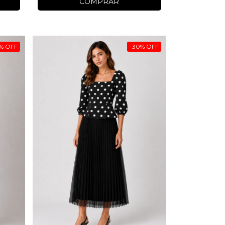
COMPRAR
%
OFF
-
30
%
OFF