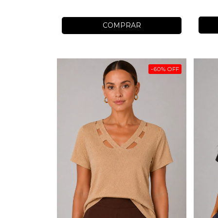
COMPRAR
-
60
%
OFF