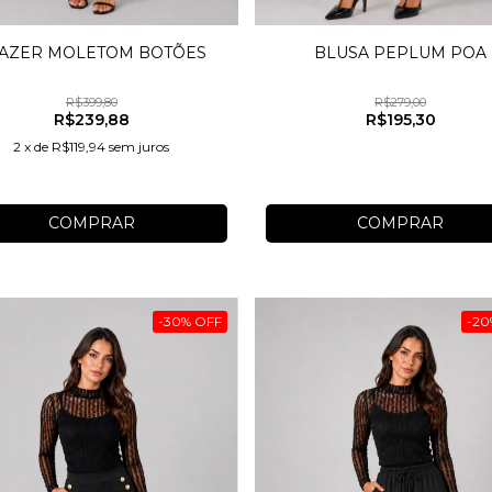
AZER MOLETOM BOTÕES
BLUSA PEPLUM POA
R$399,80
R$279,00
R$239,88
R$195,30
2
x
de
R$119,94
sem juros
COMPRAR
COMPRAR
-
30
%
OFF
-
20