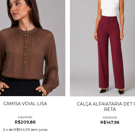
CAMISA VOIAL LISA
CALÇA ALFAIATARIA DET 
RETA
R$299,80
R$369,90
R$209,86
R$147,96
2
x
de
R$104,93
sem juros