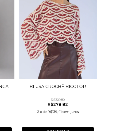
BLUSA CROCHÊ BICOLOR
ONGA
R$309,80
R$278,82
2
x
de
R$139,41
sem juros