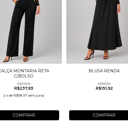
CALÇA MONTARIA RETA
BLUSA RENDA
C/BOLSO
R$339,90
R$189,90
R$237,93
R$151,92
2
x
de
R$118,97
sem juros
COMPRAR
COMPRAR