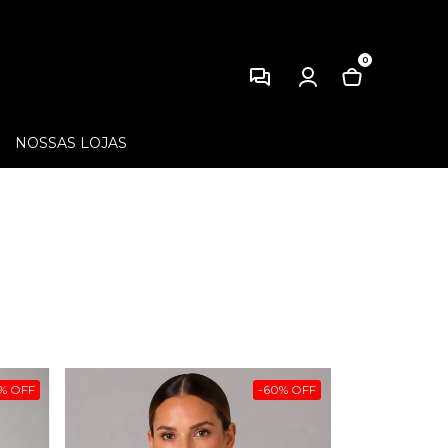
0
NOSSAS LOJAS
%
OFF
-
60
%
OFF