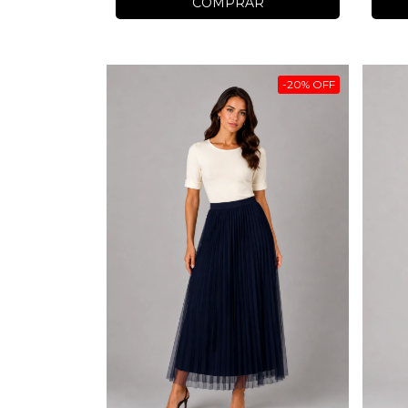
COMPRAR
-
20
%
OFF