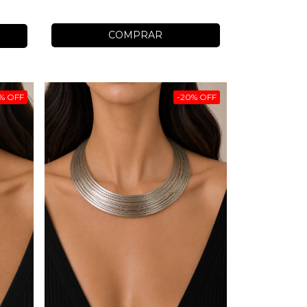
COMPRAR
%
OFF
-
20
%
OFF