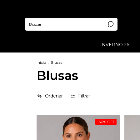
INVERNO 26
Início
.
Blusas
Blusas
Ordenar
Filtrar
-
60
%
OFF