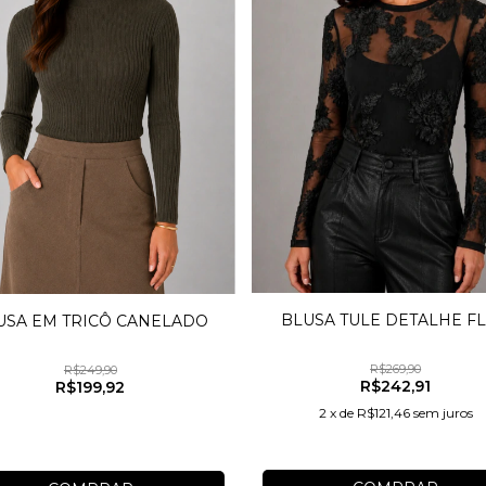
BLUSA TULE DETALHE F
USA EM TRICÔ CANELADO
R$269,90
R$249,90
R$242,91
R$199,92
2
x
de
R$121,46
sem juros