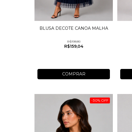
BLUSA DECOTE CANOA MALHA
R$198,80
R$159,04
COMPRAR
-
30
%
OFF