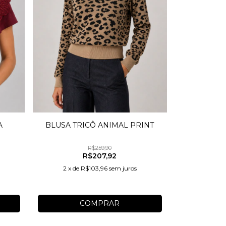
BLUSA TRICÔ ANIMAL PRINT
A
R$259,90
R$207,92
2
x
de
R$103,96
sem juros
COMPRAR