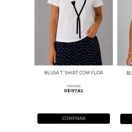
BLUSA T´SHIRT COM FLOR
BL
R$219,80
R$197,82
COMPRAR