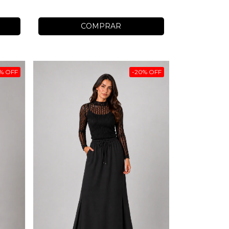
COMPRAR
%
OFF
-
20
%
OFF