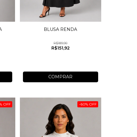
A
BLUSA RENDA
R$189,90
R$151,92
COMPRAR
%
OFF
-
60
%
OFF