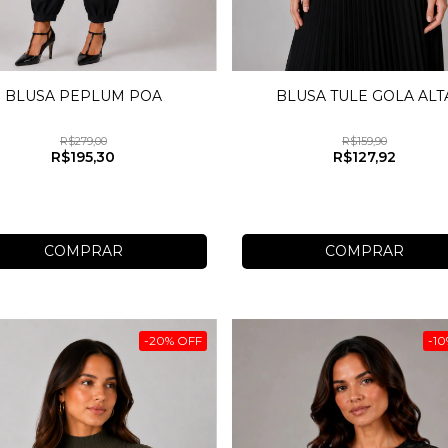
BLUSA PEPLUM POA
BLUSA TULE GOLA ALT
R$279,00
R$159,90
R$195,30
R$127,92
COMPRAR
COMPRAR
-
20
%
OFF
-
10