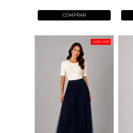
COMPRAR
-
20
%
OFF