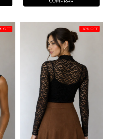
COMPRAR
%
OFF
-
10
%
OFF