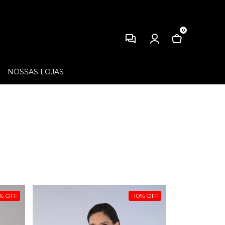
0
NOSSAS LOJAS
%
OFF
-
10
%
OFF