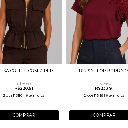
USA COLETE COM ZIPER
BLUSA FLOR BORDAD
R$259,90
R$259,90
R$220,91
R$233,91
2
x
de
R$110,46
sem juros
2
x
de
R$116,96
sem juros
COMPRAR
COMPRAR