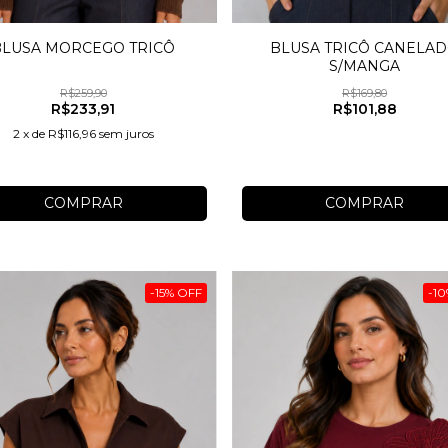
BLUSA TRICÔ CANELA
BLUSA MORCEGO TRICÔ
S/MANGA
R$169,80
R$259,90
R$101,88
R$233,91
2
x
de
R$116,96
sem juros
COMPRAR
COMPRAR
-
15
%
OFF
-
10