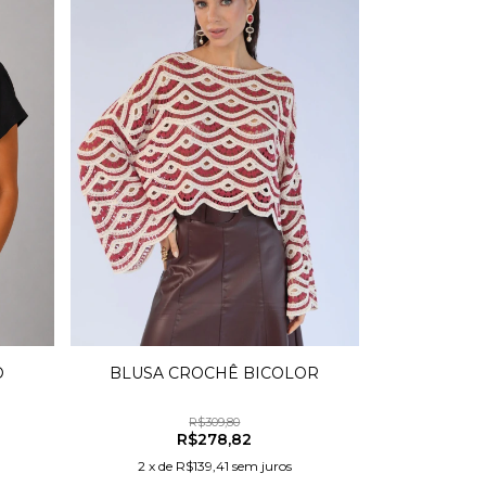
O
BLUSA CROCHÊ BICOLOR
R$309,80
R$278,82
2
x
de
R$139,41
sem juros