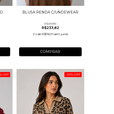
BLUSA RENDA C/UNDEWEAR
DO
R$259,80
R$233,82
2
x
de
R$116,91
sem juros
COMPRAR
%
OFF
-
20
%
OFF