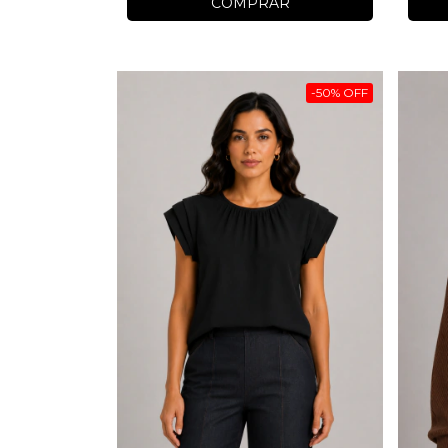
COMPRAR
-
50
%
OFF