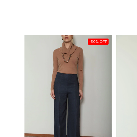
-
30
%
OFF