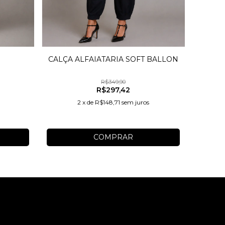
CALÇA ALFAIATARIA SOFT BALLON
R$349,90
R$297,42
2
x
de
R$148,71
sem juros
COMPRAR