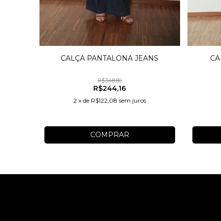
CALÇA PANTALONA JEANS
CA
R$348,80
R$244,16
2
x
de
R$122,08
sem juros
COMPRAR