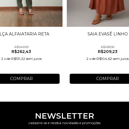
LÇA ALFAIATARIA RETA
SAIA EVASÊ LINHO
R$349,90
R$298,90
R$262,43
R$209,23
2
x
de
R$131,22
sem juros
2
x
de
R$104,62
sem juros
COMPRAR
COMPRAR
NEWSLETTER
cadastre-se e receba novidades e promoções