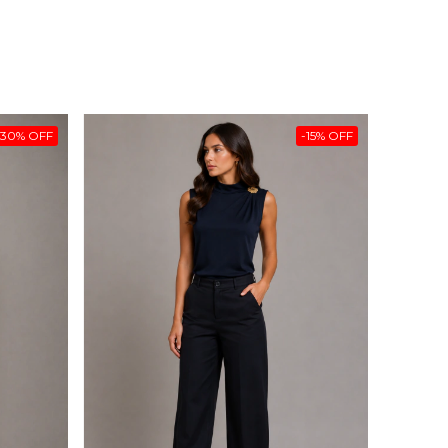
-
30
%
OFF
-
15
%
OFF