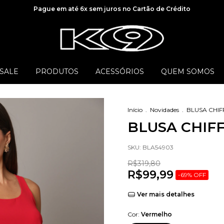
Pague em até 6x sem juros no Cartão de Crédito
SALE
PRODUTOS
ACESSÓRIOS
QUEM SOMOS
Início
.
Novidades
.
BLUSA CHIF
BLUSA CHIF
SKU:
BLA54903
R$319,80
R$99,99
-
69
%
OFF
Ver mais detalhes
Cor:
Vermelho