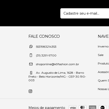
FALE CONOSCO
NAV
Inverno
5531983214353
Sale
(31) 3291-9700
Produt
shoponline@k9fashion.com.br
Acessór
Av. Augusto de Lima, 1628 - Barro
Preto - Belo Horizonte/MG - CEP 30.190-
003
Quem 
Nossas 
Meios de pagamento