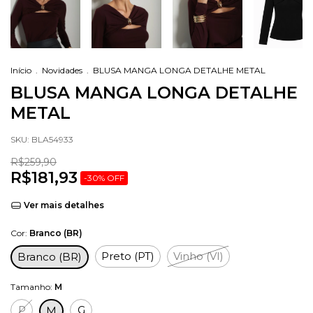
Início
.
Novidades
.
BLUSA MANGA LONGA DETALHE METAL
BLUSA MANGA LONGA DETALHE
METAL
SKU:
BLA54933
R$259,90
R$181,93
-
30
%
OFF
Ver mais detalhes
Cor:
Branco (BR)
Preto (PT)
Vinho (VI)
Branco (BR)
Tamanho:
M
P
G
M