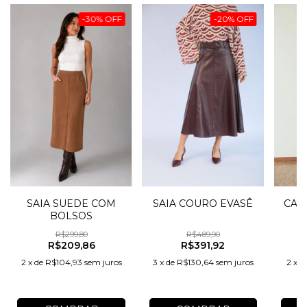
-
30
%
OFF
-
20
%
OFF
SAIA COURO EVASÊ
CAL
SAIA SUEDE COM
BOLSOS
R$489,90
R$299,80
R$391,92
R$209,86
3
x
de
R$130,64
sem juros
2
x
d
2
x
de
R$104,93
sem juros