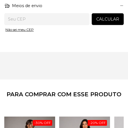
Meios de envio
Entregas para o CEP:
CALCULAR
Não sei meu CEP
PARA COMPRAR COM ESSE PRODUTO
-
30
%
OFF
-
20
%
OFF