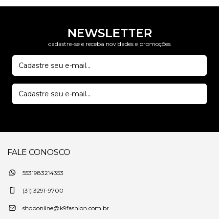
NEWSLETTER
cadastre-se e receba novidades e promoções
FALE CONOSCO
5531983214353
(31) 3291-9700
shoponline@k9fashion.com.br