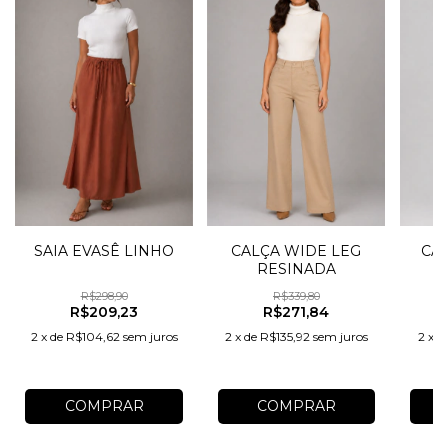
SAIA EVASÊ LINHO
CALÇA WIDE LEG
CA
RESINADA
R
R$298,90
R$339,80
R$209,23
R$271,84
2
x
de
R$104,62
sem juros
2
x
de
R$135,92
sem juros
2
x
d
COMPRAR
COMPRAR