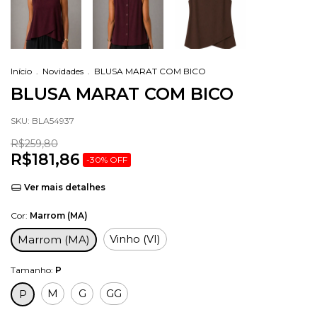
Início
.
Novidades
.
BLUSA MARAT COM BICO
BLUSA MARAT COM BICO
SKU:
BLA54937
R$259,80
R$181,86
-
30
%
OFF
Ver mais detalhes
Cor:
Marrom (MA)
Vinho (VI)
Marrom (MA)
Tamanho:
P
M
G
GG
P