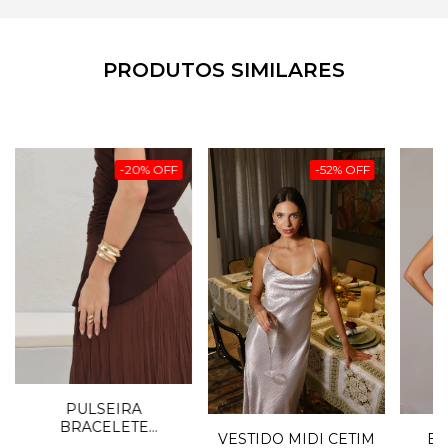
PRODUTOS SIMILARES
-
20
%
OFF
-
52
%
OFF
PULSEIRA
BRACELETE
VESTIDO MIDI CETIM
BL
ONDULADA