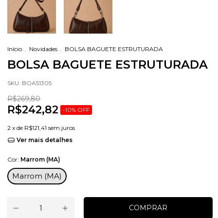
Início
.
Novidades
.
BOLSA BAGUETE ESTRUTURADA
BOLSA BAGUETE ESTRUTURADA
SKU:
BOA51305
R$269,80
R$242,82
-
10
%
OFF
2
x de
R$121,41
sem juros
Ver mais detalhes
Cor:
Marrom (MA)
Marrom (MA)