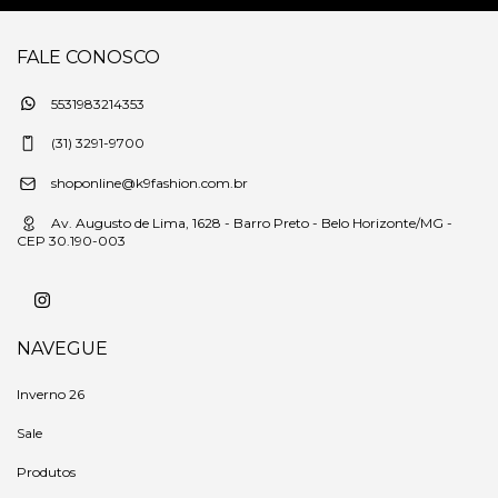
FALE CONOSCO
5531983214353
(31) 3291-9700
shoponline@k9fashion.com.br
Av. Augusto de Lima, 1628 - Barro Preto - Belo Horizonte/MG -
CEP 30.190-003
NAVEGUE
Inverno 26
Sale
Produtos