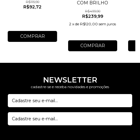
R$115,90
COM BRILHO
A
MARTELADA
R$92,72
R$499,90
R$239,99
2
x
de
R$120,00
sem juros
COMPRAR
COMPRAR
NEWSLETTER
cadastre-se e receba novidades e promoções