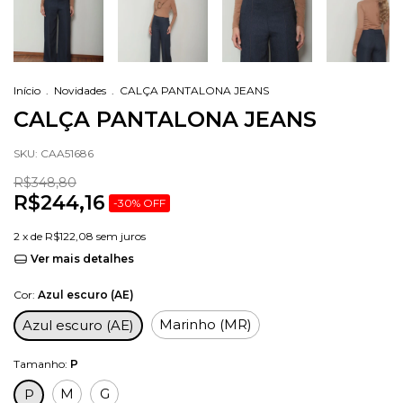
Início
.
Novidades
.
CALÇA PANTALONA JEANS
CALÇA PANTALONA JEANS
SKU:
CAA51686
R$348,80
R$244,16
-
30
%
OFF
2
x de
R$122,08
sem juros
Ver mais detalhes
Cor:
Azul escuro (AE)
Marinho (MR)
Azul escuro (AE)
Tamanho:
P
M
G
P