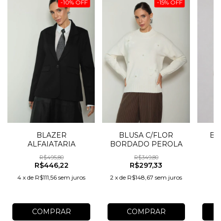
-
10
%
OFF
-
15
%
OFF
BLAZER
BLUSA C/FLOR
BL
ALFAIATARIA
BORDADO PEROLA
R$495,80
R$349,80
R$446,22
R$297,33
4
x
de
R$111,56
sem juros
2
x
de
R$148,67
sem juros
COMPRAR
COMPRAR