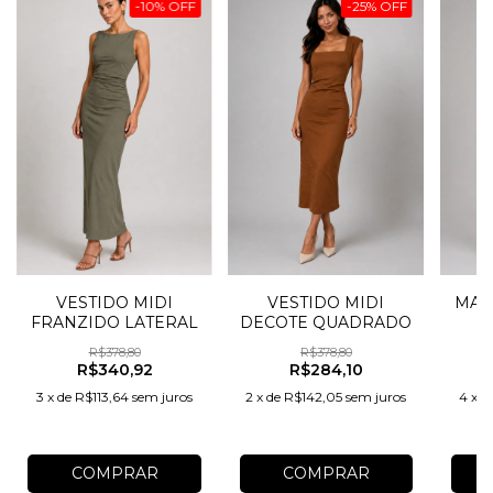
-
10
%
OFF
-
25
%
OFF
VESTIDO MIDI
VESTIDO MIDI
MAC
FRANZIDO LATERAL
DECOTE QUADRADO
R$378,80
R$378,80
R$340,92
R$284,10
3
x
de
R$113,64
sem juros
2
x
de
R$142,05
sem juros
4
x
d
COMPRAR
COMPRAR