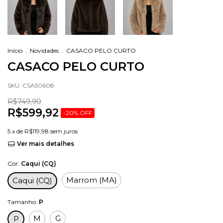
Início
.
Novidades
.
CASACO PELO CURTO
CASACO PELO CURTO
SKU:
CSA50608
R$749,90
R$599,92
-
20
%
OFF
5
x de
R$119,98
sem juros
Ver mais detalhes
Cor:
Caqui (CQ)
Marrom (MA)
Caqui (CQ)
Tamanho:
P
M
G
P