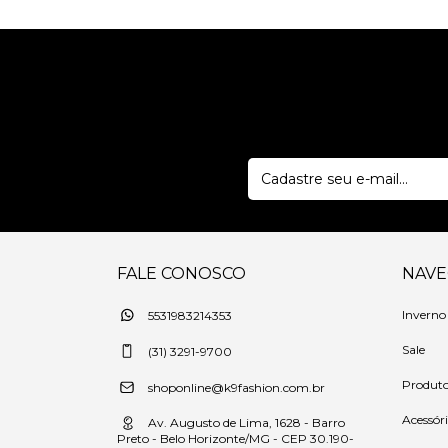
FALE CONOSCO
NAV
Inverno
5531983214353
Sale
(31) 3291-9700
Produt
shoponline@k9fashion.com.br
Acessór
Av. Augusto de Lima, 1628 - Barro
Preto - Belo Horizonte/MG - CEP 30.190-