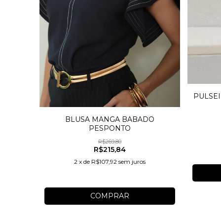
PULSE
TRICA
BLUSA MANGA BABADO
PESPONTO
R$269,80
R$215,84
2
x
de
R$107,92
sem juros
COMPRAR