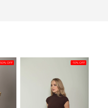
-
50
%
OFF
-
10
%
OFF