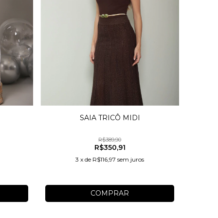
SAIA TRICÔ MIDI
BLU
R$389,90
R$350,91
3
x
de
R$116,97
sem juros
COMPRAR