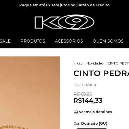
Pague em até 6x sem juros no Cartão de Crédito
SALE
PRODUTOS
ACESSÓRIOS
QUEM SOMOS
Início
.
Novidades
.
CINTO PED
CINTO PEDR
SKU:
CIA51011
R$169,80
R$144,33
Ver mais detalhes
Cor:
Dourado (OU)