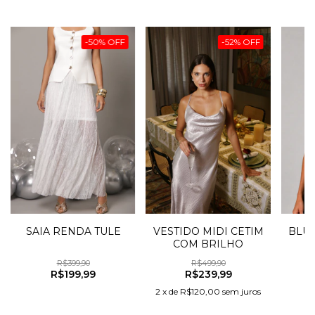
-
50
%
OFF
-
52
%
OFF
SAIA RENDA TULE
VESTIDO MIDI CETIM
BLU
COM BRILHO
R$399,90
R$499,90
R$199,99
R$239,99
2
x
de
R$120,00
sem juros