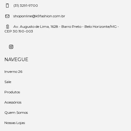
(31) 3291-9700
shoponline@k9fashion.com.br
Av. Augusto de Lima, 1628 - Barro Preto - Belo Horizonte/MG -
CEP 30.190-003
NAVEGUE
Inverno 26
Sale
Produtos
Acessórios
Quem Somos
Nossas Lojas