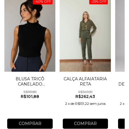
-
40
%
OFF
-
25
%
OFF
CALÇA ALFAIATARIA
BLUSA TRICÔ
V
RETA
CANELADO
DEC
S/MANGA
R$349,90
R$169,80
R$262,43
R$101,88
2
x
de
R$131,22
sem juros
2
x
d
COMPRAR
COMPRAR