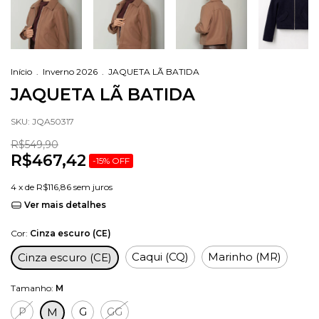
Início
.
Inverno 2026
.
JAQUETA LÃ BATIDA
JAQUETA LÃ BATIDA
SKU:
JQA50317
R$549,90
R$467,42
-
15
%
OFF
4
x de
R$116,86
sem juros
Ver mais detalhes
Cor:
Cinza escuro (CE)
Caqui (CQ)
Marinho (MR)
Cinza escuro (CE)
Tamanho:
M
P
G
GG
M