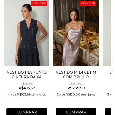
-
15
%
OFF
-
52
%
OFF
VESTIDO PESPONTO
VESTIDO MIDI CETIM
SA
CINTURA BAIXA
COM BRILHO
R$488,90
R$499,90
R$415,57
R$239,99
4
x
de
R$103,89
sem juros
2
x
de
R$120,00
sem juros
3
x
d
COMPRAR
COMPRAR