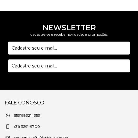
NEWSLETTER
cadastre-se e receba novidades e promoções
FALE CONOSCO
5531983214353
(31) 3291-9700
shoponline@k9fashion.com.br