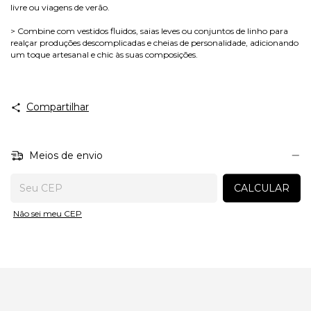
livre ou viagens de verão.
> Combine com vestidos fluidos, saias leves ou conjuntos de linho para
realçar produções descomplicadas e cheias de personalidade, adicionando
um toque artesanal e chic às suas composições.
Compartilhar
Meios de envio
Entregas para o CEP:
CALCULAR
Não sei meu CEP