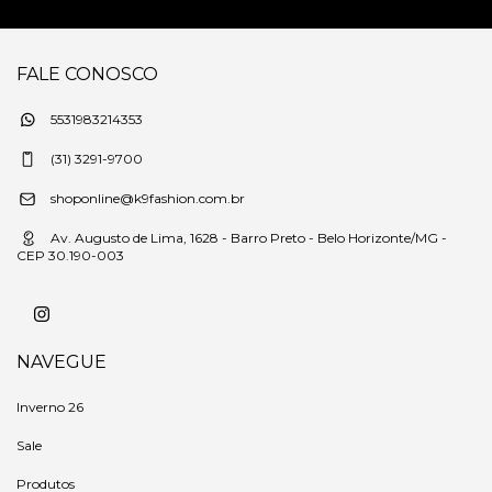
FALE CONOSCO
5531983214353
(31) 3291-9700
shoponline@k9fashion.com.br
Av. Augusto de Lima, 1628 - Barro Preto - Belo Horizonte/MG -
CEP 30.190-003
NAVEGUE
Inverno 26
Sale
Produtos