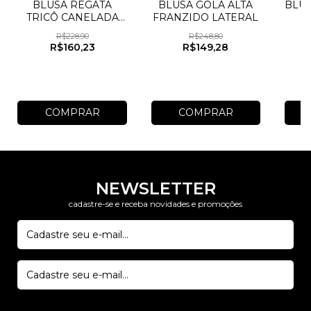
BLUSA REGATA
BLUSA GOLA ALTA
BLU
TRICÔ CANELADA
FRANZIDO LATERAL
DETALHE EM
R$228,90
R$248,80
ONDAS
R$160,23
R$149,28
COMPRAR
COMPRAR
NEWSLETTER
cadastre-se e receba novidades e promoções