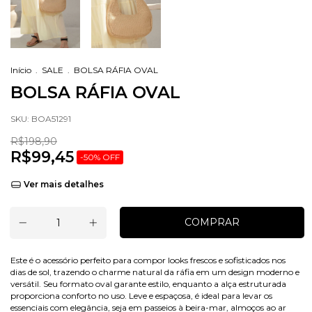
Início
.
SALE
.
BOLSA RÁFIA OVAL
BOLSA RÁFIA OVAL
SKU:
BOA51291
R$198,90
R$99,45
-
50
%
OFF
Ver mais detalhes
Este é o acessório perfeito para compor looks frescos e sofisticados nos
dias de sol, trazendo o charme natural da ráfia em um design moderno e
versátil. Seu formato oval garante estilo, enquanto a alça estruturada
proporciona conforto no uso. Leve e espaçosa, é ideal para levar os
essenciais com elegância, seja em passeios à beira-mar, almoços ao ar