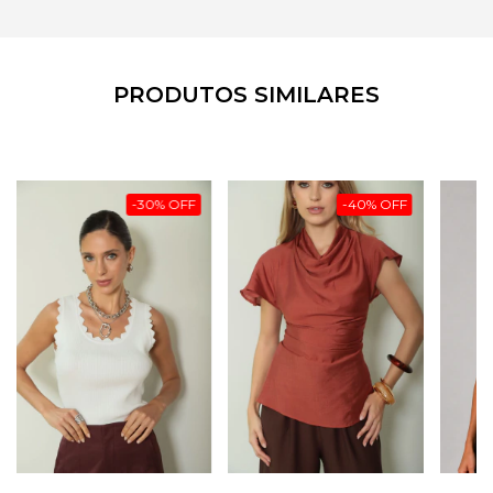
PRODUTOS SIMILARES
-
30
%
OFF
-
40
%
OFF