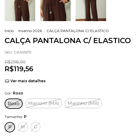
Início
.
Inverno 2026
.
CALÇA PANTALONA C/ ELASTICO
CALÇA PANTALONA C/ ELASTICO
SKU:
CAA51679
R$298,90
R$119,56
Ver mais detalhes
Cor:
Roxo
Marrom (MA)
Marinho (MR)
Roxo
Tamanho:
P
M
G
P