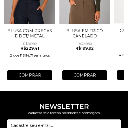
CAS
BLUSA COM PREGAS
BLUSA EM TRICÔ
E DET/ METAL
CANELADO
OMBRO
R$269,90
R$249,90
R$229,41
R$199,92
4
x
d
2
x
de
R$114,71
sem juros
COMPRAR
COMPRAR
NEWSLETTER
cadastre-se e receba novidades e promoções