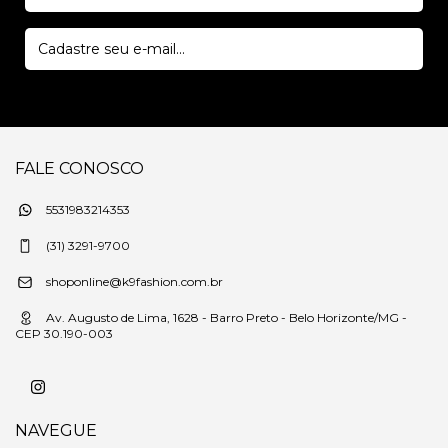
FALE CONOSCO
5531983214353
(31) 3291-9700
shoponline@k9fashion.com.br
Av. Augusto de Lima, 1628 - Barro Preto - Belo Horizonte/MG -
CEP 30.190-003
NAVEGUE