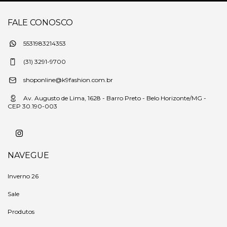
FALE CONOSCO
5531983214353
(31) 3291-9700
shoponline@k9fashion.com.br
Av. Augusto de Lima, 1628 - Barro Preto - Belo Horizonte/MG -
CEP 30.190-003
NAVEGUE
Inverno 26
Sale
Produtos