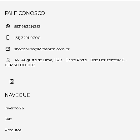
FALE CONOSCO
5531983214353
(31) 3291-9700
shoponline@k9fashion.com.br
Av. Augusto de Lima, 1628 - Barro Preto - Belo Horizonte/MG -
CEP 30.190-003
NAVEGUE
Inverno 26
Sale
Produtos