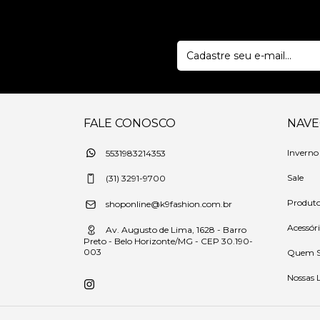
FALE CONOSCO
NAV
Inverno
5531983214353
Sale
(31) 3291-9700
Produt
shoponline@k9fashion.com.br
Acessór
Av. Augusto de Lima, 1628 - Barro
Preto - Belo Horizonte/MG - CEP 30.190-
003
Quem 
Nossas 