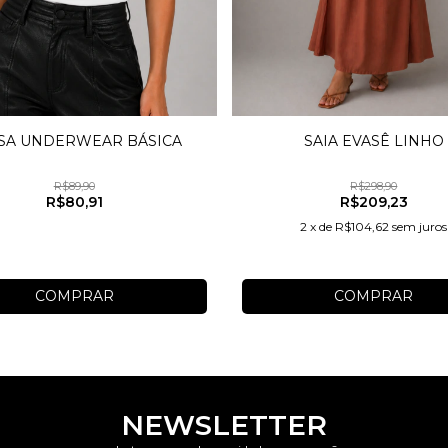
SAIA EVASÊ LINHO
SA UNDERWEAR BÁSICA
R$298,90
R$89,90
R$209,23
R$80,91
2
x
de
R$104,62
sem juros
COMPRAR
COMPRAR
NEWSLETTER