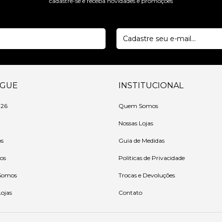
cadastre-se e receba novidades e promoções
EGUE
INSTITUCIONAL
 26
Quem Somos
Nossas Lojas
os
Guia de Medidas
ios
Politicas de Privacidade
Somos
Trocas e Devoluções
Lojas
Contato