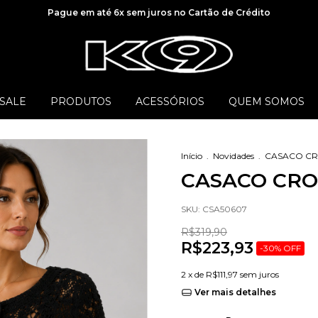
Pague em até 6x sem juros no Cartão de Crédito
SALE
PRODUTOS
ACESSÓRIOS
QUEM SOMOS
Início
.
Novidades
.
CASACO C
CASACO CR
SKU:
CSA50607
R$319,90
R$223,93
-
30
%
OFF
2
x de
R$111,97
sem juros
Ver mais detalhes