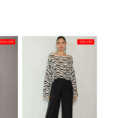
-
30
%
OFF
-
25
%
OFF