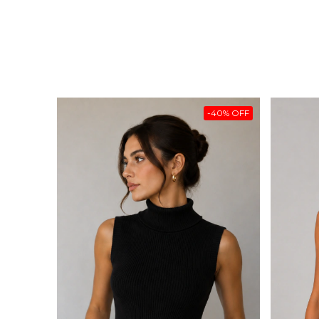
-
40
%
OFF