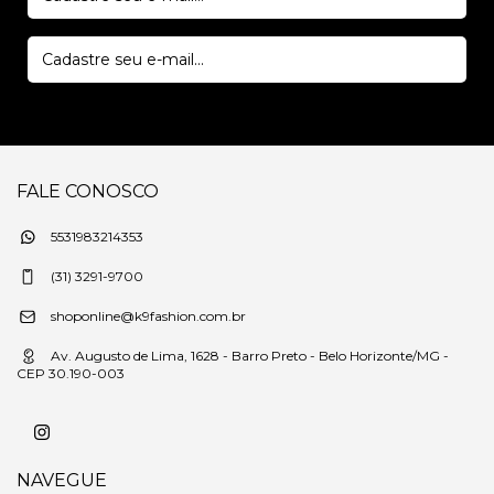
FALE CONOSCO
5531983214353
(31) 3291-9700
shoponline@k9fashion.com.br
Av. Augusto de Lima, 1628 - Barro Preto - Belo Horizonte/MG -
CEP 30.190-003
NAVEGUE