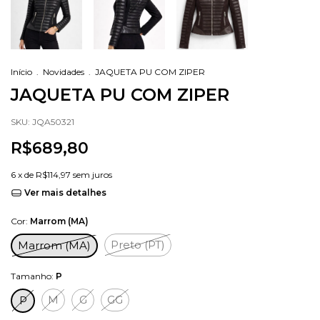
Início
.
Novidades
.
JAQUETA PU COM ZIPER
JAQUETA PU COM ZIPER
SKU:
JQA50321
R$689,80
6
x de
R$114,97
sem juros
Ver mais detalhes
Cor:
Marrom (MA)
Preto (PT)
Marrom (MA)
Tamanho:
P
M
G
GG
P