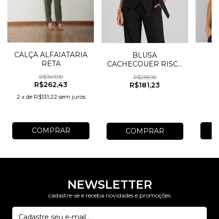
CALÇA ALFAIATARIA
B
BLUSA
RETA
CACHECOUER RISCA
DE GIZ
R$349,90
R$258,90
R$262,43
R$181,23
2
x
de
R$131,22
sem juros
COMPRAR
COMPRAR
NEWSLETTER
cadastre-se e receba novidades e promoções