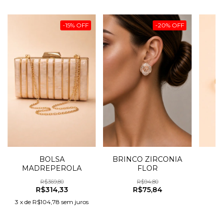
-
15
%
OFF
-
20
%
OFF
BOLSA
BRINCO ZIRCONIA
MADREPEROLA
FLOR
R$369,80
R$94,80
R$314,33
R$75,84
3
x
de
R$104,78
sem juros