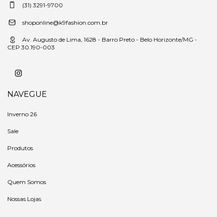
(31) 3291-9700
shoponline@k9fashion.com.br
Av. Augusto de Lima, 1628 - Barro Preto - Belo Horizonte/MG -
CEP 30.190-003
NAVEGUE
Inverno 26
Sale
Produtos
Acessórios
Quem Somos
Nossas Lojas