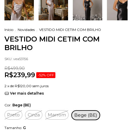
Início
.
Novidades
.
VESTIDO MIDI CETIM COM BRILHO
VESTIDO MIDI CETIM COM
BRILHO
SKU:
vea53156
R$499,90
R$239,99
-
52
%
OFF
2
x de
R$120,00
sem juros
Ver mais detalhes
Cor:
Bege (BE)
Preto
Cinza
Marrom
Bege (BE)
Tamanho:
G