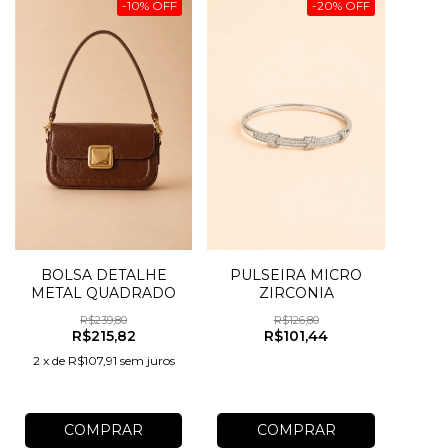
-
10
%
OFF
-
20
%
OFF
BOLSA DETALHE
PULSEIRA MICRO
METAL QUADRADO
ZIRCONIA
R$239,80
R$126,80
R$215,82
R$101,44
2
x
de
R$107,91
sem juros
COMPRAR
COMPRAR