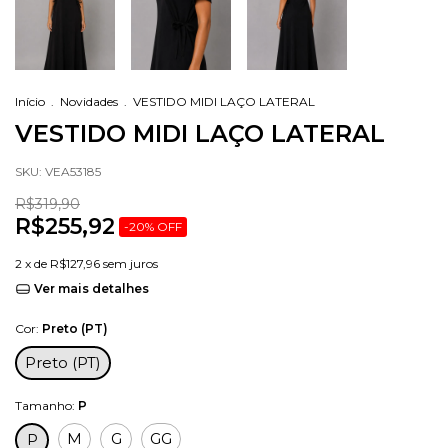
Início
.
Novidades
.
VESTIDO MIDI LAÇO LATERAL
VESTIDO MIDI LAÇO LATERAL
SKU:
VEA53185
R$319,90
R$255,92
-
20
%
OFF
2
x de
R$127,96
sem juros
Ver mais detalhes
Cor:
Preto (PT)
Preto (PT)
Tamanho:
P
M
G
GG
P