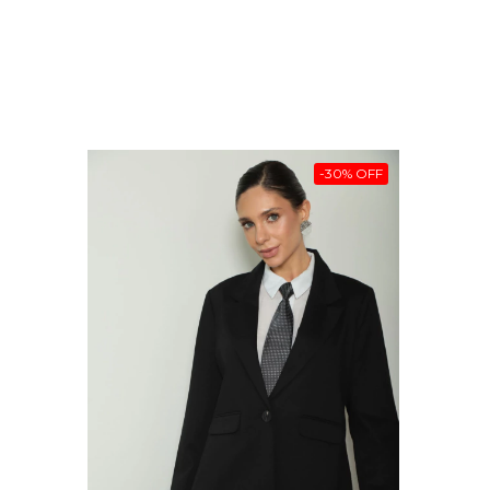
-
30
%
OFF