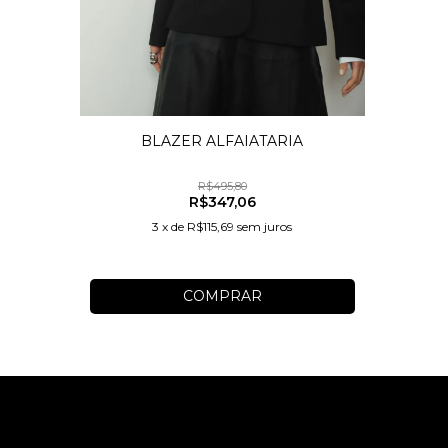
BLAZER ALFAIATARIA
R$495,80
R$347,06
3
x
de
R$115,69
sem juros
COMPRAR