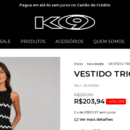
Pague em até 6x sem juros no Cartão de Crédito
SALE
PRODUTOS
ACESSÓRIOS
QUEM SOMOS
Início
.
Novidades
.
VESTIDO TR
VESTIDO TRI
SKU:
VEA53189
R$339,90
R$203,94
-
40
%
OFF
2
x de
R$101,97
sem juros
Ver mais detalhes