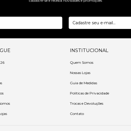
cadastre-se e receba novidades e promoções
EGUE
INSTITUCIONAL
 26
Quem Somos
Nossas Lojas
os
Guia de Medidas
ios
Politicas de Privacidade
Somos
Trocas e Devoluções
Lojas
Contato