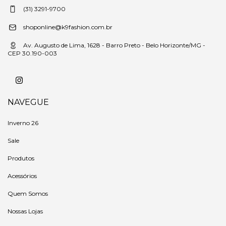
(31) 3291-9700
shoponline@k9fashion.com.br
Av. Augusto de Lima, 1628 - Barro Preto - Belo Horizonte/MG -
CEP 30.190-003
NAVEGUE
Inverno 26
Sale
Produtos
Acessórios
Quem Somos
Nossas Lojas