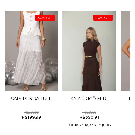
-
50
%
OFF
-
10
%
OFF
SAIA RENDA TULE
SAIA TRICÔ MIDI
BL
A
R$399,90
R$389,90
R$199,99
R$350,91
3
x
de
R$116,97
sem juros