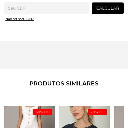
Entregas para o CEP:
CALCULAR
Não sei meu CEP
PRODUTOS SIMILARES
-
50
%
OFF
-
20
%
OFF