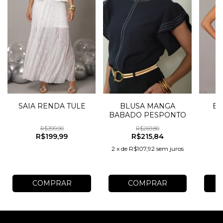
SAIA RENDA TULE
BLUSA MANGA
BL
BABADO PESPONTO
A
R$399,90
R$269,80
R$199,99
R$215,84
2
x
de
R$107,92
sem juros
COMPRAR
COMPRAR