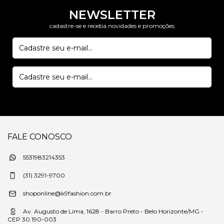
NEWSLETTER
cadastre-se e receba novidades e promoções
FALE CONOSCO
5531983214353
(31) 3291-9700
shoponline@k9fashion.com.br
Av. Augusto de Lima, 1628 - Barro Preto - Belo Horizonte/MG -
CEP 30.190-003