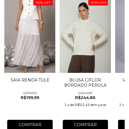
-
50
%
OFF
-
30
%
OFF
SAIA RENDA TULE
BLUSA C/FLOR
VE
BORDADO PEROLA
R$399,90
R$349,80
R$199,99
R$244,86
2
x
de
R$122,43
sem juros
2
x
d
COMPRAR
COMPRAR