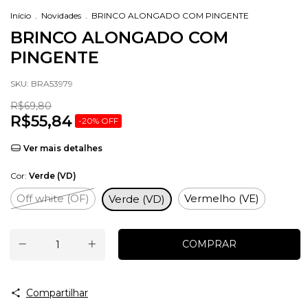
Início
.
Novidades
.
BRINCO ALONGADO COM PINGENTE
BRINCO ALONGADO COM
PINGENTE
SKU:
BRA53979
R$69,80
R$55,84
-
20
%
OFF
Ver mais detalhes
Cor:
Verde (VD)
Off white (OF)
Vermelho (VE)
Verde (VD)
Compartilhar