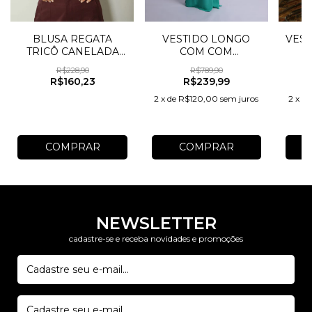
BLUSA REGATA
VESTIDO LONGO
VEST
TRICÔ CANELADA
COM COM
DETALHE EM
BARBATANA
R$228,90
R$789,90
ONDAS
R$160,23
R$239,99
2
x
de
R$120,00
sem juros
2
x
d
COMPRAR
COMPRAR
NEWSLETTER
cadastre-se e receba novidades e promoções