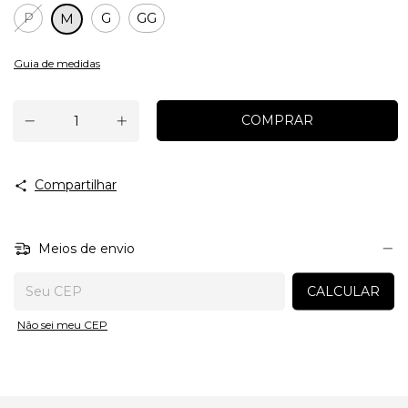
P
G
GG
M
Guia de medidas
Compartilhar
Meios de envio
Entregas para o CEP:
CALCULAR
Não sei meu CEP