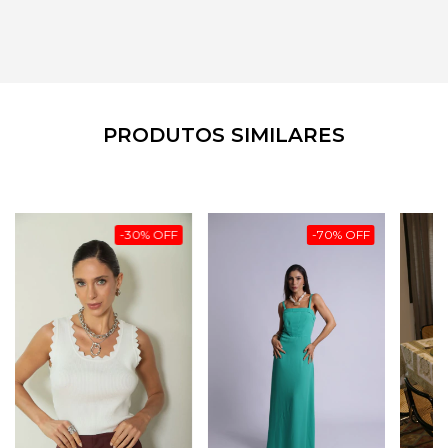
PRODUTOS SIMILARES
-
30
%
OFF
-
70
%
OFF