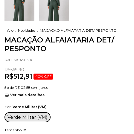
Início
.
Novidades
.
MACAÇÃO ALFAIATARIA DET/ PESPONTO
MACAÇÃO ALFAIATARIA DET/
PESPONTO
SKU:
MCA50386
R$569,90
R$512,91
-
10
%
OFF
5
x de
R$102,58
sem juros
Ver mais detalhes
Cor:
Verde Militar (VM)
Verde Militar (VM)
Tamanho:
M