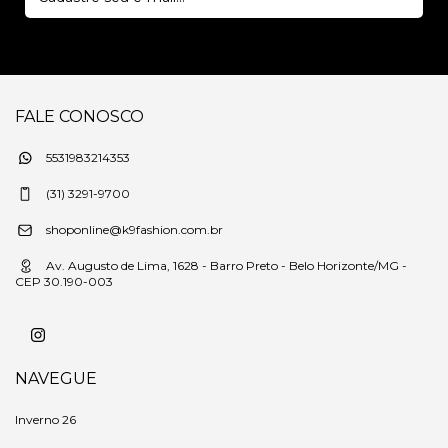
FALE CONOSCO
5531983214353
(31) 3291-9700
shoponline@k9fashion.com.br
Av. Augusto de Lima, 1628 - Barro Preto - Belo Horizonte/MG -
CEP 30.190-003
NAVEGUE
Inverno 26