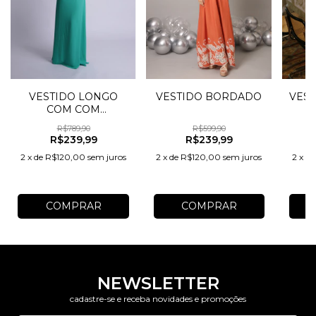
VESTIDO LONGO
VESTIDO BORDADO
VEST
COM COM
BARBATANA
R$789,90
R$599,90
R$239,99
R$239,99
2
x
de
R$120,00
sem juros
2
x
de
R$120,00
sem juros
2
x
d
COMPRAR
COMPRAR
NEWSLETTER
cadastre-se e receba novidades e promoções