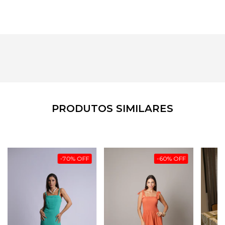
PRODUTOS SIMILARES
-
70
%
OFF
-
60
%
OFF