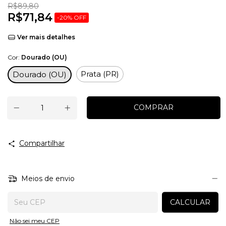
R$89,80
R$71,84
-
20
%
OFF
Ver mais detalhes
Cor:
Dourado (OU)
Prata (PR)
Dourado (OU)
Compartilhar
Meios de envio
Entregas para o CEP:
CALCULAR
Não sei meu CEP