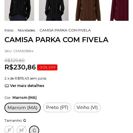
Início
.
Novidades
.
CAMISA PARKA COM FIVELA
CAMISA PARKA COM FIVELA
SKU:
CMA50884
R$329,80
R$230,86
-
30
%
OFF
2
x de
R$115,43
sem juros
Ver mais detalhes
Cor:
Marrom (MA)
Preto (PT)
Vinho (VI)
Marrom (MA)
Tamanho:
G
P
M
G