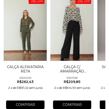
-
25
%
OFF
-
25
%
OFF
CALÇA ALFAIATARIA
CALÇA C/
SAI
RETA
AMARRAÇÃO
CINTURA
R$349,90
R$279,80
R$262,43
R$209,85
2
x
de
R$131,22
sem juros
2
x
de
R$104,93
sem juros
2
x
d
COMPRAR
COMPRAR